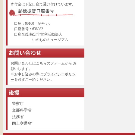
寄付金は下記口座で受け付けています。
口座：00100 記号：6
口座番号：638982
口座名義:特定非営利活動法人
いのちのミュージアム
お問い合わせはこちらの
フォーム
から お
願いします。
※お申し込みの際は
プライバシーポリシ
ー
を必ずご一読ください。
警察庁
文部科学省
法務省
国土交通省