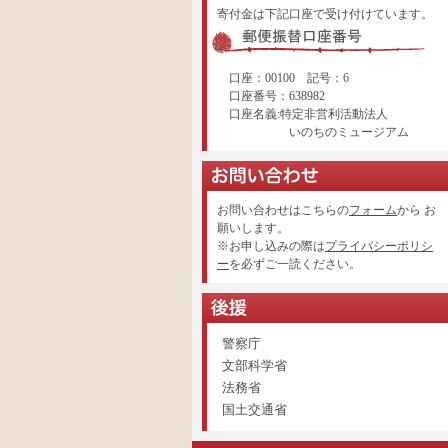
寄付金は下記口座で受け付けています。
口座：00100 記号：6
口座番号：638982
口座名義:特定非営利活動法人
いのちのミュージアム
お問い合わせはこちらの
フォーム
から お
願いします。
※お申し込みの際は
プライバシーポリシ
ー
を必ずご一読ください。
警察庁
文部科学省
法務省
国土交通省