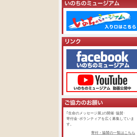
｢生命のメッセージ展｣の開催･協賛･
寄付金･ボランティアを広く募集していま
す。
寄付・協賛の一覧はこちら