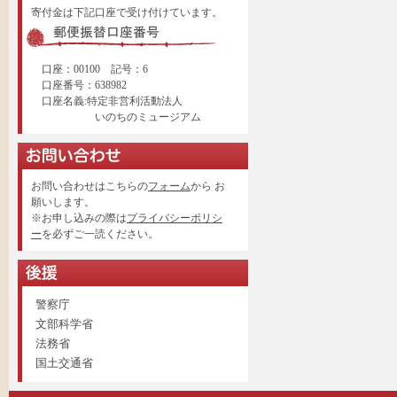
寄付金は下記口座で受け付けています。
口座：00100 記号：6
口座番号：638982
口座名義:特定非営利活動法人
いのちのミュージアム
お問い合わせはこちらの
フォーム
から お
願いします。
※お申し込みの際は
プライバシーポリシ
ー
を必ずご一読ください。
警察庁
文部科学省
法務省
国土交通省