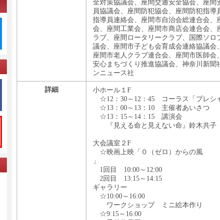
全対策協議会、座間交通安全協会、座間
員協議会、座間防犯協会、座間防犯指導
指導員連絡会、座間市自治会総連合会、
会、座間工業会、座間市商店会連合会、
ラブ、座間ロータリークラブ、国際ソロプ
議会、座間市子ども会育成会連絡協議会
座間市老人クラブ連合会、座間市医師会
安心まちづくり推進協議会、神奈川新聞
ンニュース社
詳細
小ホール１F
☆12：30～12：45 コーラス「プレ
☆13：00～13：10 主催者あいさつ
☆13：15～14：15 講演会
『見える命と見えない命』鈴木共子
大会議室２F
☆映画上映「０（ゼロ）からの風
」
1回目 10:00～12:00
2回目 13:15～14:15
ギャラリー
☆10:00～16:00
ワークショップ ミニ絵本作り
☆9:15～16:00