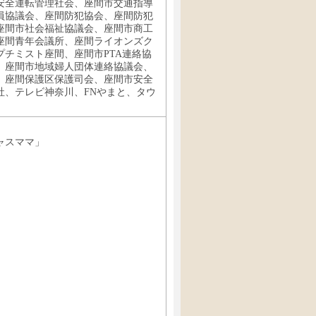
安全運転管理社会、座間市交通指導
員協議会、座間防犯協会、座間防犯
座間市社会福祉協議会、座間市商工
座間青年会議所、座間ライオンズク
チミスト座間、座間市PTA連絡協
、座間市地域婦人団体連絡協議会、
、座間保護区保護司会、座間市安全
社、テレビ神奈川、FNやまと、タウ
シャスママ」