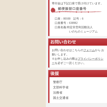
寄付金は下記口座で受け付けています。
口座：00100 記号：6
口座番号：638982
口座名義:特定非営利活動法人
いのちのミュージアム
お問い合わせはこちらの
フォーム
から お
願いします。
※お申し込みの際は
プライバシーポリシ
ー
を必ずご一読ください。
警察庁
文部科学省
法務省
国土交通省