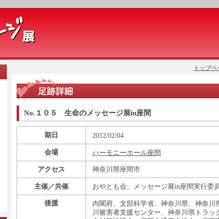
トップペ
No.１０５ 生命のメッセージ展in座間
期日
2012/02/04
会場
ハーモニーホール座間
アクセス
神奈川県座間市
主催／共催
おやとも会、メッセージ展in座間実行委
後援
内閣府、文部科学省、神奈川県、神奈川
川被害者支援センター、神奈川県トラッ