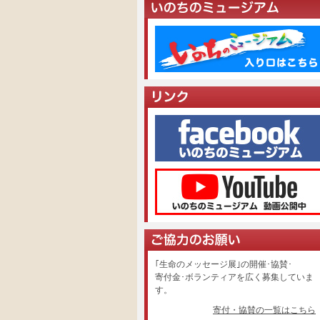
｢生命のメッセージ展｣の開催･協賛･
寄付金･ボランティアを広く募集していま
す。
寄付・協賛の一覧はこちら