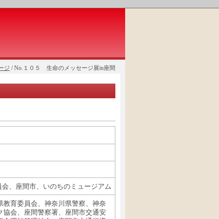
ージ
/ No.１０５ 生命のメッセージ展in座間
員会、座間市、いのちのミュージアム
県教育委員会、神奈川県警察、神奈
ク協会、座間警察署、座間市交通安