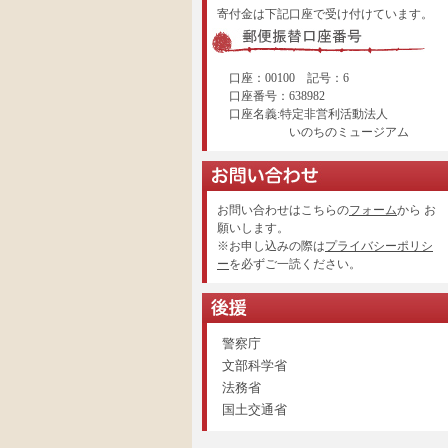
寄付金は下記口座で受け付けています。
口座：00100 記号：6
口座番号：638982
口座名義:特定非営利活動法人
いのちのミュージアム
お問い合わせはこちらの
フォーム
から お
願いします。
※お申し込みの際は
プライバシーポリシ
ー
を必ずご一読ください。
警察庁
文部科学省
法務省
国土交通省