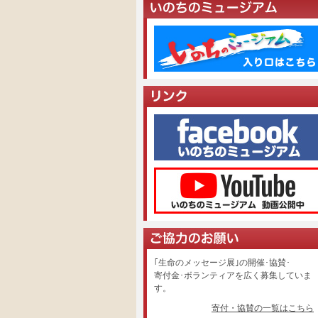
｢生命のメッセージ展｣の開催･協賛･
寄付金･ボランティアを広く募集していま
す。
寄付・協賛の一覧はこちら