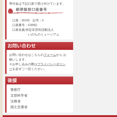
寄付金は下記口座で受け付けています。
口座：00100 記号：6
口座番号：638982
口座名義:特定非営利活動法人
いのちのミュージアム
お問い合わせはこちらの
フォーム
から お
願いします。
※お申し込みの際は
プライバシーポリシ
ー
を必ずご一読ください。
警察庁
文部科学省
法務省
国土交通省