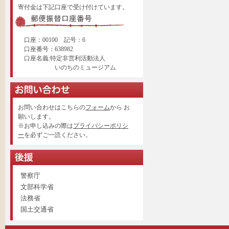
寄付金は下記口座で受け付けています。
口座：00100 記号：6
口座番号：638982
口座名義:特定非営利活動法人
いのちのミュージアム
お問い合わせはこちらの
フォーム
から お
願いします。
※お申し込みの際は
プライバシーポリシ
ー
を必ずご一読ください。
警察庁
文部科学省
法務省
国土交通省