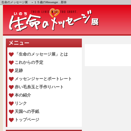
生命のメッセージ展
» １５歳のMessenger…那奈
「生命のメッセージ展」とは
これからの予定
足跡
メッセンジャーとポートレート
赤い毛糸玉と手作りハート
本の紹介
リンク
天国への手紙
トップページ