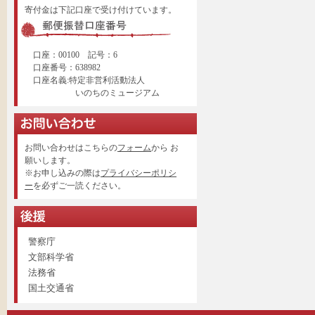
寄付金は下記口座で受け付けています。
口座：00100 記号：6
口座番号：638982
口座名義:特定非営利活動法人
いのちのミュージアム
お問い合わせはこちらの
フォーム
から お
願いします。
※お申し込みの際は
プライバシーポリシ
ー
を必ずご一読ください。
警察庁
文部科学省
法務省
国土交通省