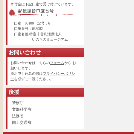
寄付金は下記口座で受け付けています。
口座：00100 記号：6
口座番号：638982
口座名義:特定非営利活動法人
いのちのミュージアム
お問い合わせはこちらの
フォーム
から お
願いします。
※お申し込みの際は
プライバシーポリシ
ー
を必ずご一読ください。
警察庁
文部科学省
法務省
国土交通省