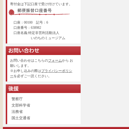
寄付金は下記口座で受け付けています。
口座：00100 記号：6
口座番号：638982
口座名義:特定非営利活動法人
いのちのミュージアム
お問い合わせはこちらの
フォーム
から お
願いします。
※お申し込みの際は
プライバシーポリシ
ー
を必ずご一読ください。
警察庁
文部科学省
法務省
国土交通省